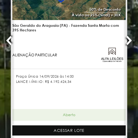
50% de Desconto
À vista ou 25% (Sinal) + 30X
São Geraldo do Araguaia (PA) - Fazenda Santa Marta com
No
395 Hectares
ALIENAÇÃO PARTICULAR
JU
Praça Única 14/09/2026 às 14:00
LANCE MÍNIMO:
R$ 4.192.424,34
Aberto
ACESSAR LOTE