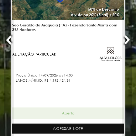
50% de Desconto
À vista ou 25% (Sinal) + 30X
São Geraldo do Araguaia (PA) - Fazenda Santa Marta com
No
395 Hectares
ALIENAÇÃO PARTICULAR
JU
Praça Única 14/09/2026 às 14:00
LANCE MÍNIMO:
R$ 4.192.424,34
Aberto
ACESSAR LOTE