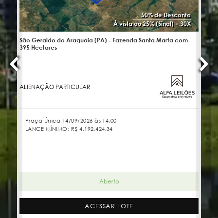
50% de Desconto
À vista ou 25% (Sinal) + 30X
São Geraldo do Araguaia (PA) - Fazenda Santa Marta com
No
395 Hectares
ALIENAÇÃO PARTICULAR
JU
Praça Única 14/09/2026 às 14:00
LANCE MÍNIMO:
R$ 4.192.424,34
Aberto
ACESSAR LOTE