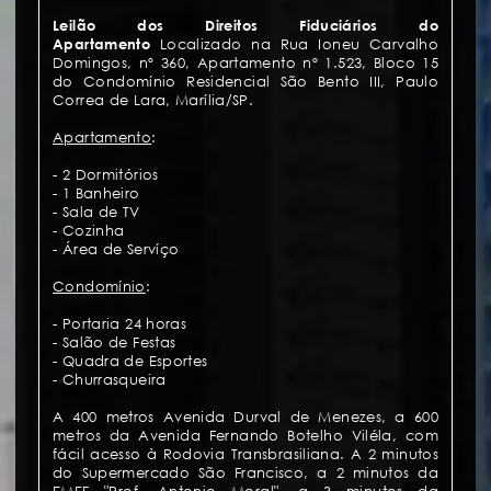
Leilão dos Direitos Fiduciários do
Apartamento
Localizado na Rua Ioneu Carvalho
Domingos, nº 360, Apartamento nº 1.523, Bloco 15
do Condomínio Residencial São Bento III, Paulo
Correa de Lara, Marília/SP.
Apartamento
:
- 2 Dormitórios
- 1 Banheiro
- Sala de TV
- Cozinha
- Área de Servíço
Condomínio
:
- Portaria 24 horas
- Salão de Festas
- Quadra de Esportes
- Churrasqueira
A 400 metros Avenida Durval de Menezes, a 600
metros da Avenida Fernando Botelho Viléla, com
fácil acesso à Rodovia Transbrasiliana. A 2 minutos
do Supermercado São Francisco, a 2 minutos da