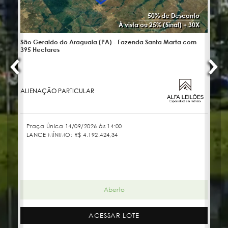
50% de Desconto
À vista ou 25% (Sinal) + 30X
São Geraldo do Araguaia (PA) - Fazenda Santa Marta com
No
395 Hectares
ALIENAÇÃO PARTICULAR
JU
Praça Única 14/09/2026 às 14:00
LANCE MÍNIMO:
R$ 4.192.424,34
Aberto
ACESSAR LOTE