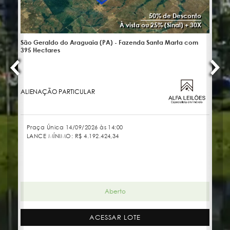
50% de Desconto
À vista ou 25% (Sinal) + 30X
São Geraldo do Araguaia (PA) - Fazenda Santa Marta com
No
395 Hectares
ALIENAÇÃO PARTICULAR
JU
Praça Única 14/09/2026 às 14:00
LANCE MÍNIMO:
R$ 4.192.424,34
Aberto
ACESSAR LOTE