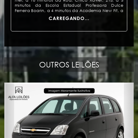
Mel, a 18 minutos da Rod. Chico Xavier, 215, a 3
minutos da Escola Estadual Professora Dulce
Ferreira Boarin, a 4 minutos da Academia New Fit, a
3 minutos do Supermercado Violeta.
CARREGANDO...
Imóvel em leilão por determinação da 4ª Vara
Cível – Foro Regional II – Santo Amaro -
TJ/SP (Processo n° 0068808-81.2005.8.26.0002).
Valor da Avaliação: R$ 700.755,62
Lance Mínimo: R$ 350.377,81
OUTROS LEILÕES
Não há débitos até a data de confecção deste
edital. Os débitos tributários são sub-rogados no
valor da arrematação (artigo 130, Parágrafo Único,
Código Tributário Nacional).
Débito Exequendo: R$ 1.179.878,95 (Set/2024 – Fls.
1133/1135).
Observações:
1)
CONDIÇÕES DE VENDA:
À vista (não admite
utilização de carta de crédito).
2)
PROPOSTA DE COMPRA:
Caso não haja
propostas para pagamento à vista, serão