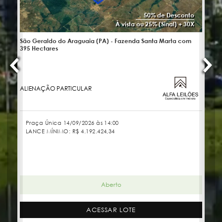
50% de Desconto
À vista ou 25% (Sinal) + 30X
São Geraldo do Araguaia (PA) - Fazenda Santa Marta com
No
395 Hectares
ALIENAÇÃO PARTICULAR
JU
Praça Única 14/09/2026 às 14:00
LANCE MÍNIMO:
R$ 4.192.424,34
Aberto
ACESSAR LOTE