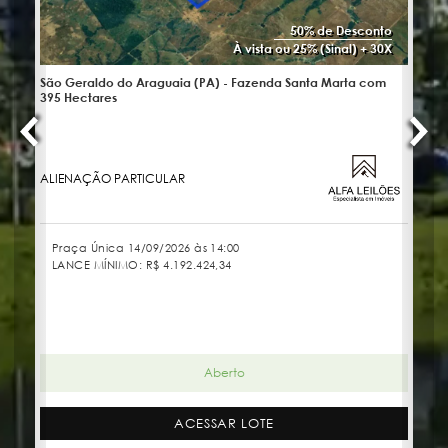
50% de Desconto
À vista ou 25% (Sinal) + 30X
São Geraldo do Araguaia (PA) - Fazenda Santa Marta com
No
395 Hectares
ALIENAÇÃO PARTICULAR
JU
Praça Única 14/09/2026 às 14:00
LANCE MÍNIMO:
R$ 4.192.424,34
Aberto
ACESSAR LOTE