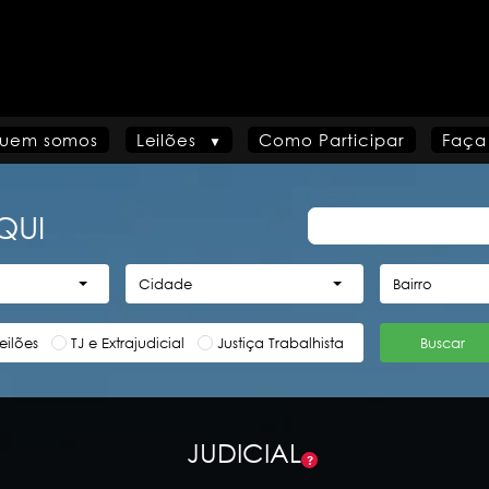
uem somos
Leilões
Como Participar
Faça
QUI
Cidade
Bairro
eilões
TJ e Extrajudicial
Justiça Trabalhista
Buscar
JUDICIAL
?