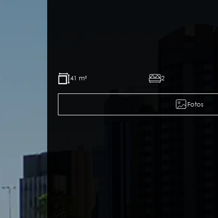
41 m²
2
Fotos