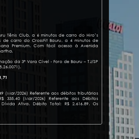
ru Tênis Club, a 6 minutos de carro do Hiro’s
 de carro do CrossFit Bauru, a 4 minutos de
ana Premium. Com fácil acesso à Avenida
artha.
nação da 3ª Vara Cível - Foro de Bauru – TJ/SP
8.26.0071).
1,71
,49 (Mar/2026) Referente aos débitos tributários
 R$ 335,40 (Mar/2026) Referente aos Débitos
a Dívida Ativa. Débito Total: R$ 2.616,89. Os
o subrogados no valor da arrematação (artigo
 Tributário Nacional).
nial: R$ 7.240,14 referente aos débitos
eferente aos honorários advocatícios (Mai/2024
os condominiais ficarão sub-rogados no valor da