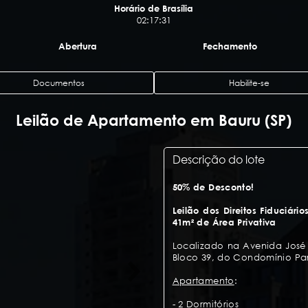
Horário de Brasília
02:17:32
Abertura
Fechamento
Documentos
Habilite-se
Leilão de Apartamento em Bauru (SP)
Descrição do lote
50% de Desconto!
Leilão dos Direitos Fiduciá
41m² de Área Privativa
Localizado na Avenida José V
Bloco 39, do Condomínio Pa
Apartamento
:
- 2 Dormitórios