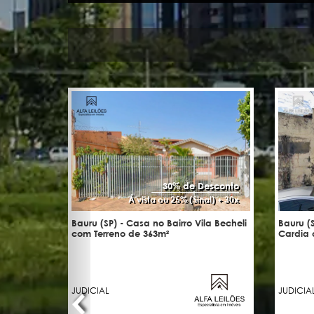
30% de Desconto
Á vista ou 25% (Sinal) + 30x
Bauru (SP) - Casa no Bairro Vila Becheli
Bauru (S
com Terreno de 363m²
Cardia 
JUDICIAL
JUDICIA