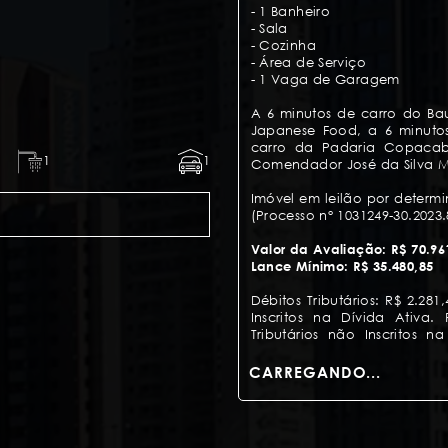
- 1 Banheiro
- Sala
- Cozinha
- Área de Serviço
- 1 Vaga de Garagem
A 6 minutos de carro do Bau
Japanese Food, a 6 minutos
carro da Padaria Copacab
1
1
Comendador José da Silva M
Imóvel em leilão por determi
(Processo n° 1031249-30.2023.
Valor da Avaliação: R$ 70.96
Lance Mínimo: R$ 35.480,85
Débitos Tributários: R$ 2.281
Inscritos na Dívida Ativa.
Tributários não Inscritos n
débitos tributários ficarã
130, Parágrafo Único, Código
CARREGANDO...
Débito Exequendo/Condomi
condominiais e R$ 1.810,04 r
– Fls. 194). Eventuais débit