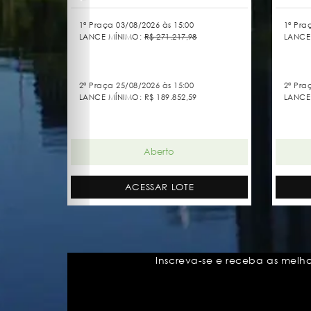
1ª Praça 03/08/2026 às 15:00
1ª Pra
LANCE MÍNIMO:
R$ 271.217,98
LANCE
2ª Praça 25/08/2026 às 15:00
2ª Pra
LANCE MÍNIMO:
R$ 189.852,59
LANCE
Aberto
ACESSAR LOTE
Inscreva-se e receba as melh