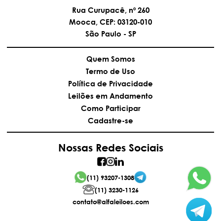
endereço eletrônico contato@alfaleiloes.com,
Rua Curupacê, nº 260
telefone (11) 3230-1126 e Celular/WhatsApp (11)
Mooca, CEP: 03120-010
93207-1308. A participação neste Leilão Eletrônico
deve ser feita pelo sítio eletrônico da Alfa Leilões,
São Paulo - SP
no seguinte endereço: www.alfaleiloes.com.
Quem Somos
Termo de Uso
Política de Privacidade
Leilões em Andamento
Como Participar
Cadastre-se
Nossas Redes Sociais
(11) 93207-1308
(11) 3230-1126
contato@alfaleiloes.com