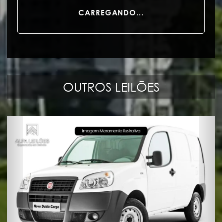
Valor de Avaliação do Imóvel: R$ 3.411.145,94.
CARREGANDO...
Valor de Lance Mínimo à vista: R$ 2.300.000,00
Valor de Lance Mínimo parcelado: R$ 2.500.000,00.
Valor mensal de IPTU (7 parcelas): R$ 3.176,67
Débitos Tributários:
162.556,74 (Mar/2026). Os
débitos tributários serão quitados pelo Comitente e
o imóvel será entregue livre de ônus para o
OUTROS LEILÕES
Arrematante.
Observações:
1)
CONDIÇÕES DE VENDA:
À vista (não admite
utilização de carta de crédito).
2)
PAGAMENTO:
O preço do bem arrematado
deverá ser depositado diretamente ao Comitente
por meio de depósito ou transferência bancária
eletrônica, no prazo de até 24 horas da realização
do leilão. Em até 3 horas após o encerramento do
Leilão, o Arrematante receberá um e-mail com
instruções para depósito.
3)
COMISSÃO DO LEILOEIRO:
O arrematante deverá
pagar a título de comissão, o valor correspondente