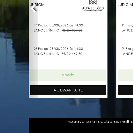
JUDICIAL
JUDICIA
1ª Praça 03/08/2026 às 14:30
1ª Pra
LANCE MÍNIMO:
R$ 24.939,00
LANCE
2ª Praça 25/08/2026 às 14:30
2ª Pra
LANCE MÍNIMO:
R$ 12.469,50
LANCE 
Aberto
ACESSAR LOTE
Inscreva-se e receba as melh