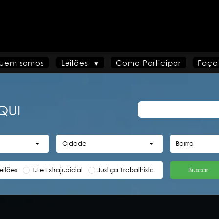
uem somos
Leilões
Como Participar
Faça
QUI
Cidade
Bairro
eilões
TJ e Extrajudicial
Justiça Trabalhista
Buscar