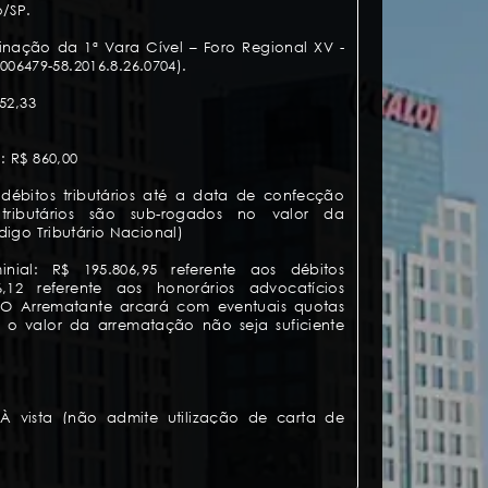
o/SP.
inação da 1ª Vara Cível – Foro Regional XV -
1006479-58.2016.8.26.0704).
52,33
 R$ 860,00
 débitos tributários até a data de confecção
 tributários são sub-rogados no valor da
igo Tributário Nacional)
nial: R$ 195.806,95 referente aos débitos
,12 referente aos honorários advocatícios
). O Arrematante arcará com eventuais quotas
 o valor da arrematação não seja suficiente
 vista (não admite utilização de carta de
aso não haja propostas para pagamento à