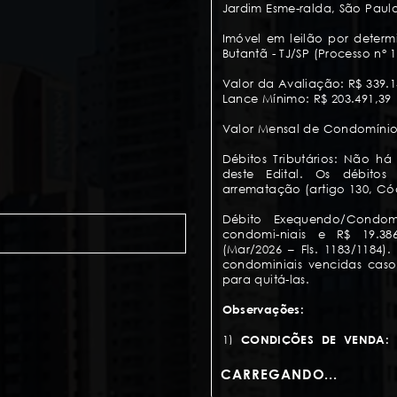
Jardim Esme-ralda, São Paul
Imóvel em leilão por determ
Butantã - TJ/SP (Processo n° 
Valor da Avaliação: R$ 339.1
Lance Mínimo: R$ 203.491,39
Valor Mensal de Condomínio:
Débitos Tributários: Não há
deste Edital. Os débitos
arrematação (artigo 130, Cód
Débito Exequendo/Condomi
condomi-niais e R$ 19.386
(Mar/2026 – Fls. 1183/1184
condominiais vencidas caso
para quitá-las.
Observações:
1)
CONDIÇÕES DE VENDA:
À
crédito).
CARREGANDO...
2)
PROPOSTA DE COMPRA:
C