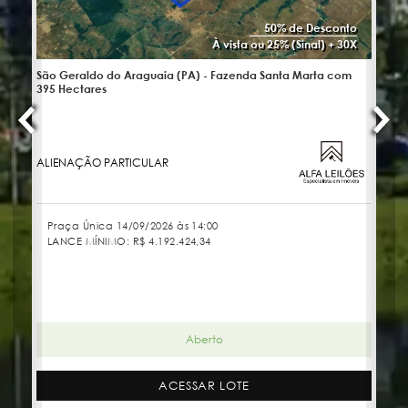
50% de Desconto
À vista ou 25% (Sinal) + 30X
São Geraldo do Araguaia (PA) - Fazenda Santa Marta com
No
395 Hectares
ALIENAÇÃO PARTICULAR
JU
Praça Única 14/09/2026 às 14:00
LANCE MÍNIMO:
R$ 4.192.424,34
Aberto
ACESSAR LOTE